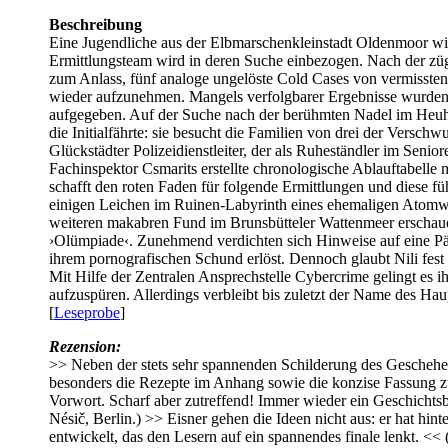
Beschreibung
Eine Jugendliche aus der Elbmarschenkleinstadt Oldenmoor wi
Ermittlungsteam wird in deren Suche einbezogen. Nach der züg
zum Anlass, fünf analoge ungelöste Cold Cases von vermissten
wieder aufzunehmen. Mangels verfolgbarer Ergebnisse wurden 
aufgegeben. Auf der Suche nach der berühmten Nadel im Heuhau
die Initialfährte: sie besucht die Familien von drei der Versc
Glückstädter Polizeidienstleiter, der als Ruheständler im Senio
Fachinspektor Csmarits erstellte chronologische Ablauftabelle
schafft den roten Faden für folgende Ermittlungen und diese 
einigen Leichen im Ruinen-Labyrinth eines ehemaligen Atomw
weiteren makabren Fund im Brunsbütteler Wattenmeer erschaud
›Olümpiade‹. Zunehmend verdichten sich Hinweise auf eine Pä
ihrem pornografischen Schund erlöst. Dennoch glaubt Nili fest 
Mit Hilfe der Zentralen Ansprechstelle Cybercrime gelingt es 
aufzuspüren. Allerdings verbleibt bis zuletzt der Name des H
[
Leseprobe
]
Rezension:
>> Neben der stets sehr spannenden Schilderung des Geschehen
besonders die Rezepte im Anhang sowie die konzise Fassung z
Vorwort. Scharf aber zutreffend! Immer wieder ein Geschichts
Nésič, Berlin.) >> Eisner gehen die Ideen nicht aus: er hat hin
entwickelt, das den Lesern auf ein spannendes finale lenkt. <