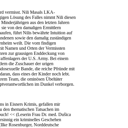
rd vermisst. Nili Masals LKA-
igen Lösung des Falles nimmt Nili diesen
 Minderjährigen aus den letzten Jahren
sie von den damaligen Ermittlern
fen, führt Nilis bewährte Intuition auf
hwundenen sowie den damalig zuständigen
renheim weilt. Die vom findigen
 mit Namen und Orten der Vermissten
führen zur grausigen Enddeckung von
affenlagers der U.S. Army. Bei einem
ern die Zuschauer der urigen
dosexuelle Bande, die reiche Pfründe mit
daran, dass eines der Kinder noch lebt.
ihrem Team, die ominösen Übeltäter
auptverantwortlichen im Dunkel verborgen.
s in Eisners Krimis, gefallen mir
u den thematischen Tatsachen im
buch! << (Leserin Frau Dr. med. Dušica
tersinnig ein kriminelles Geschehen
< (Ilke Rosenburger, Norddeutsche