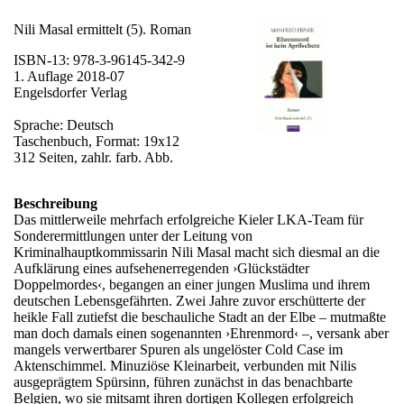
Nili Masal ermittelt (5). Roman
ISBN-13: 978-3-96145-342-9
1. Auflage 2018-07
Engelsdorfer Verlag
Sprache: Deutsch
Taschenbuch, Format: 19x12
312 Seiten, zahlr. farb. Abb.
Beschreibung
Das mittlerweile mehrfach erfolgreiche Kieler LKA-Team für
Sonderermittlungen unter der Leitung von
Kriminalhauptkommissarin Nili Masal macht sich diesmal an die
Aufklärung eines aufsehenerregenden ›Glückstädter
Doppelmordes‹, begangen an einer jungen Muslima und ihrem
deutschen Lebensgefährten. Zwei Jahre zuvor erschütterte der
heikle Fall zutiefst die beschauliche Stadt an der Elbe – mutmaßte
man doch damals einen sogenannten ›Ehrenmord‹ –, versank aber
mangels verwertbarer Spuren als ungelöster Cold Case im
Aktenschimmel. Minuziöse Kleinarbeit, verbunden mit Nilis
ausgeprägtem Spürsinn, führen zunächst in das benachbarte
Belgien, wo sie mitsamt ihren dortigen Kollegen erfolgreich