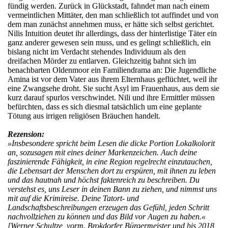
fündig werden. Zurück in Glückstadt, fahndet man nach einem
vermeintlichen Mittäter, den man schließlich tot auffindet und von
dem man zunächst annehmen muss, er hätte sich selbst gerichtet.
Nilis Intuition deutet ihr allerdings, dass der hinterlistige Täter ein
ganz anderer gewesen sein muss, und es gelingt schließlich, ein
bislang nicht im Verdacht stehendes Individuum als den
dreifachen Mörder zu entlarven. Gleichzeitig bahnt sich im
benachbarten Oldenmoor ein Familiendrama an: Die Jugendliche
Amina ist vor dem Vater aus ihrem Elternhaus geflüchtet, weil ihr
eine Zwangsehe droht. Sie sucht Asyl im Frauenhaus, aus dem sie
kurz darauf spurlos verschwindet. Nili und ihre Ermittler müssen
befürchten, dass es sich diesmal tatsächlich um eine geplante
Tötung aus irrigen religiösen Bräuchen handelt.
Rezension:
»Insbesondere spricht beim Lesen die dicke Portion Lokalkolorit
an, sozusagen mit eines deiner Markenzeichen. Auch deine
faszinierende Fähigkeit, in eine Region regelrecht einzutauchen,
die Lebensart der Menschen dort zu erspüren, mit ihnen zu leben
und das hautnah und höchst faktenreich zu beschreiben. Du
verstehst es, uns Leser in deinen Bann zu ziehen, und nimmst uns
mit auf die Krimireise. Deine Tatort- und
Landschaftsbeschreibungen erzeugen das Gefühl, jeden Schritt
nachvollziehen zu können und das Bild vor Augen zu haben.«
[Werner Schultze, vorm. Brokdorfer Bürgermeister und bis 2018