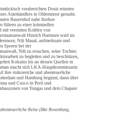
eimtückisch verabreichten Dosis reinsten
nes Autohändlers in Oldenmoor geraubt.
nnten Bauernhof nahe Itzehoe
 führen zu einer kriminellen
d mit vereinten Kräften von
erstaatsanwalt Hinrich Harmsen wird im
ldenmoor, Nili Masal, aufmerksam und
en Sporen bei der
sanwalt, Nili zu ersuchen, seine Tochter,
ktorarbeit zu begleiten und zu beschützen,
gelten Kokains bis an dessen Quellen in
n Roman macht sich LKA-Hauptkommissarin
f ihre risikoreiche und abenteuerliche
otterdam und Hamburg beginnt, dann über
Lima und Cuzco in Perú und
a-Anbauzonen von Yungas und dem Chapare
abenteuerliche Reise (Ilke Rosenburg,