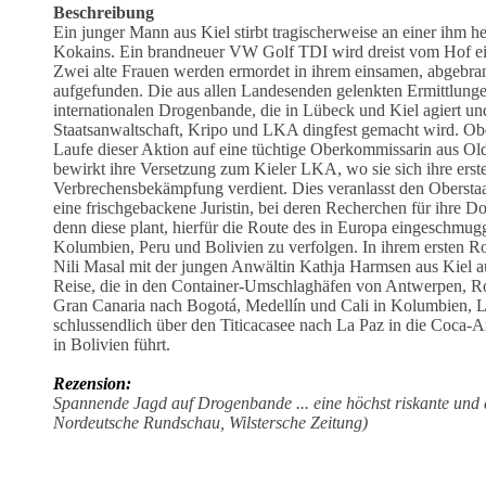
Beschreibung
Ein junger Mann aus Kiel stirbt tragischerweise an einer ihm h
Kokains. Ein brandneuer VW Golf TDI wird dreist vom Hof ei
Zwei alte Frauen werden ermordet in ihrem einsamen, abgebra
aufgefunden. Die aus allen Landesenden gelenkten Ermittlungen
internationalen Drogenbande, die in Lübeck und Kiel agiert un
Staatsanwaltschaft, Kripo und LKA dingfest gemacht wird. Ob
Laufe dieser Aktion auf eine tüchtige Oberkommissarin aus O
bewirkt ihre Versetzung zum Kieler LKA, wo sie sich ihre erst
Verbrechensbekämpfung verdient. Dies veranlasst den Oberstaat
eine frischgebackene Juristin, bei deren Recherchen für ihre Do
denn diese plant, hierfür die Route des in Europa eingeschmug
Kolumbien, Peru und Bolivien zu verfolgen. In ihrem erste
Nili Masal mit der jungen Anwältin Kathja Harmsen aus Kiel au
Reise, die in den Container-Umschlaghäfen von Antwerpen, R
Gran Canaria nach Bogotá, Medellín und Cali in Kolumbien, 
schlussendlich über den Titicacasee nach La Paz in die Coc
in Bolivien führt.
Rezension:
Spannende Jagd auf Drogenbande ... eine höchst riskante und 
Nordeutsche Rundschau, Wilstersche Zeitung)